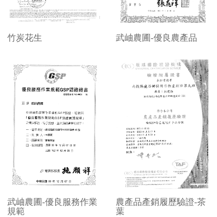
竹炭花生
武岫農圃-優良農產品
武岫農圃-優良服務作業
農產品產銷履歷驗證-茶
規範
葉