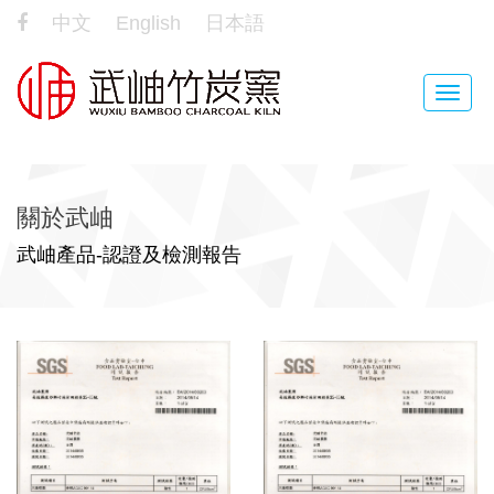
中文
English
日本語
Toggle
naviga
關於武岫
武岫產品-認證及檢測報告