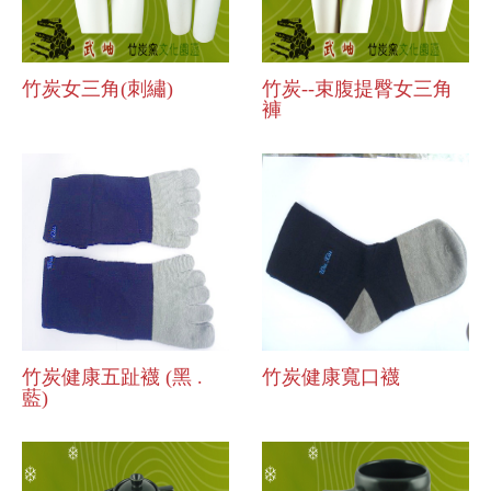
竹炭女三角(刺繡)
竹炭--束腹提臀女三角
褲
竹炭健康五趾襪 (黑 .
竹炭健康寬口襪
藍)