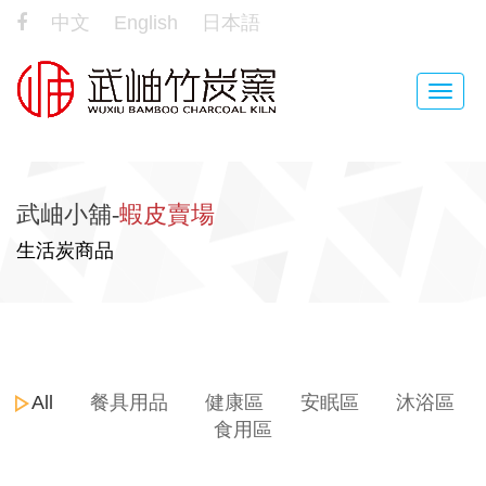
中文
English
日本語
Toggle
naviga
武岫小舖-
蝦皮賣場
生活炭商品
All
餐具用品
健康區
安眠區
沐浴區
食用區