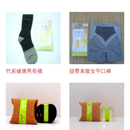
竹炭健康男長襪
提臀束腹女平口褲