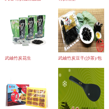
武岫竹炭花生
武岫竹炭豆干(沙茶)/包