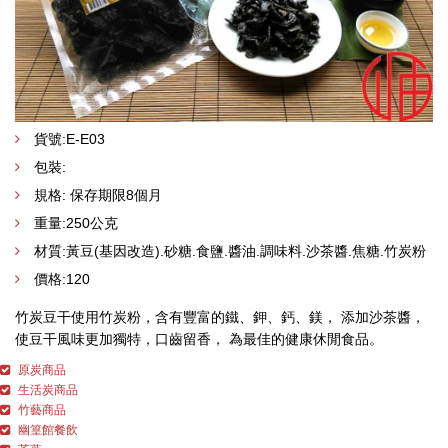
貨號:E-E03
包裝:
規格: 保存期限8個月
重量:250公克
材質:黃豆(基因改造).砂糖.食鹽.醬油.調味料.沙茶醬.焦糖.竹炭粉
價格:120
竹炭豆干使用竹炭粉，含有豐富的鐵、鉀、鈣、鎂， 添加沙茶醬，
使豆干風味更加獨特，口齒留香， 為最佳的健康休閒食品。
原炭商品
生活炭商品
竹藝商品
幽篁館餐飲