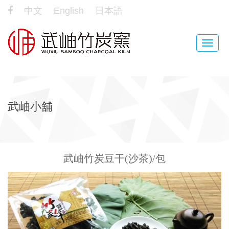
中文
English
日本語
Toggle
naviga
武岫小舖
武岫竹炭豆干(沙茶)/包