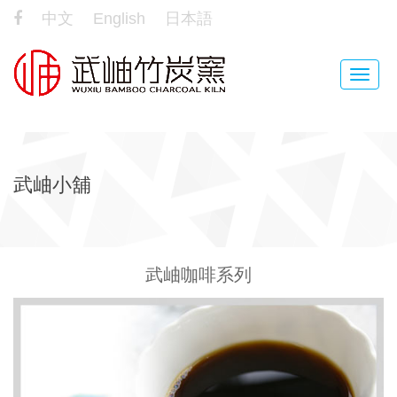
中文
English
日本語
Toggle
naviga
武岫小舖
武岫咖啡系列