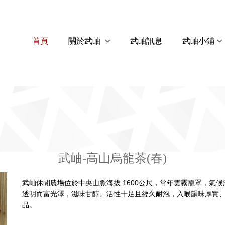
首頁
關於武岫
武岫訊息
武岫小鋪
武岫-高山烏龍茶(春)
武岫休閒農場位於中央山脈海拔 1600公尺，常年雲霧籠罩，氣
透明而富光澤，滋味甘醇、活性十足且經久耐泡，入喉韻味厚實
品。