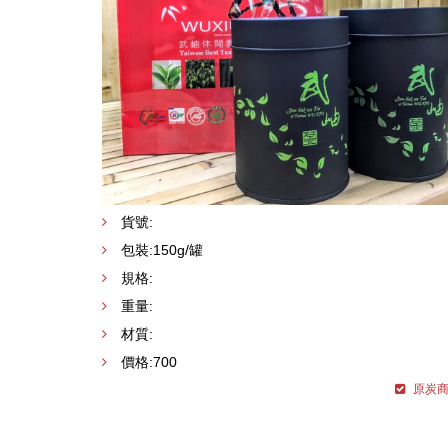
貨號:
包裝:150g/罐
規格:
重量:
材質:
價格:700
原炭