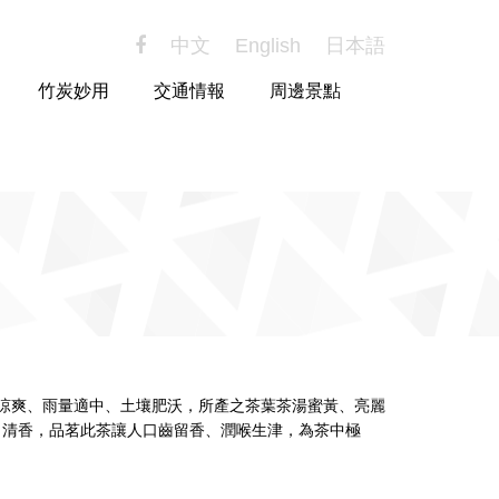
中文
English
日本語
竹炭妙用
交通情報
周邊景點
候涼爽、雨量適中、土壤肥沃，所產之茶葉茶湯蜜黃、亮麗
、清香，品茗此茶讓人口齒留香、潤喉生津，為茶中極